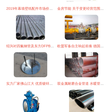
2019年幕墙壁纸配件市场价格解析与供应指南
金房节能 关于变更经营范围及修订《公司章程》的公告的影响与解读
绍兴衬四氟钢管及东方DFPB重防护双金属护桥管报价分析
欧盟军备自主响起前奏 德国朔尔茨推动联邦国防军重大变革
实力厂家佛山江大 优质镀锌螺旋风管配件风雨帽的制造与供应专家
双金属耐磨合金管道 水暖管道零件及其他建筑用金属制品制造的创新方向