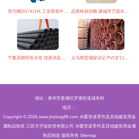
管力阀DG741HX 工业管道中的重要角色与专业图鉴
品质铸就信赖 诸城市万源水暖器材经营部的水暖工程方案
宁夏高韧性给水管 优质供应的选择与建筑应用
义乌商贸城探访记 PVC扩口排水管件与NBR5688品质解读
地址：泰州市姜堰区罗塘街道城东村
电话：-
Copyright © 2026
www.jstybwg88.com
水暖管道零件及其他建筑用金
属制品制造
江苏天宇波纹管有限公司
水暖管道零件及其他建筑用金属
制品制造
版权所有
Sitemap