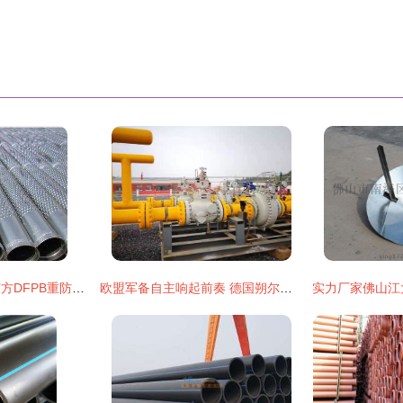
绍兴衬四氟钢管及东方DFPB重防护双金属护桥管报价分析
欧盟军备自主响起前奏 德国朔尔茨推动联邦国防军重大变革