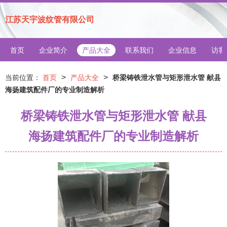
江苏天宇波纹管有限公司
首页
企业简介
产品大全
联系我们
企业信息
访客
>
>
当前位置：
首页
产品大全
桥梁铸铁泄水管与矩形泄水管 献县
海扬建筑配件厂的专业制造解析
桥梁铸铁泄水管与矩形泄水管 献县
海扬建筑配件厂的专业制造解析