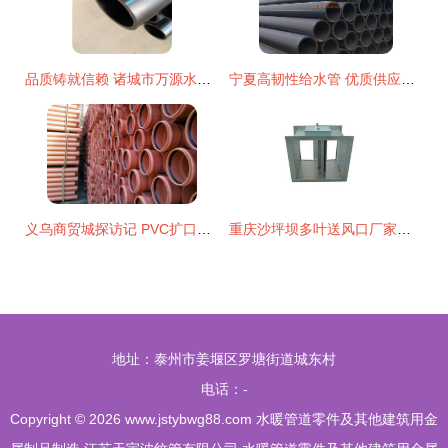
品质铸就信赖 诸城市万源水暖器材经营部的水暖工程方案
宁夏高韧性给水管 优质供应的选择与建筑应用
义乌商贸城探访记 PVC扩口排水管件与NBR5688品质解读
重庆沙坪坝多叶送风口厂家优选 重庆九度金属制品的专业品质与服务
地址：泰州市姜堰区罗塘街道城东村
电话：-
Copyright © 2026
www.jstybwg88.com
水暖管道零件及其他建筑用金