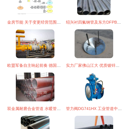
金房节能 关于变更经营范围及修订《公司章程》的公告的影响与解读
绍兴衬四氟钢管及东方DFPB重防护双金属护桥管报价分析
欧盟军备自主响起前奏 德国朔尔茨推动联邦国防军重大变革
实力厂家佛山江大 优质镀锌螺旋风管配件风雨帽的制造与供应专家
双金属耐磨合金管道 水暖管道零件及其他建筑用金属制品制造的创新方向
管力阀DG741HX 工业管道中的重要角色与专业图鉴