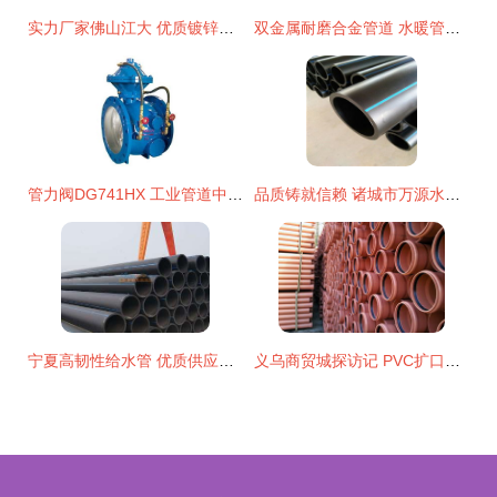
实力厂家佛山江大 优质镀锌螺旋风管配件风雨帽的制造与供应专家
双金属耐磨合金管道 水暖管道零件及其他建筑用金属制品制造的创新方向
管力阀DG741HX 工业管道中的重要角色与专业图鉴
品质铸就信赖 诸城市万源水暖器材经营部的水暖工程方案
宁夏高韧性给水管 优质供应的选择与建筑应用
义乌商贸城探访记 PVC扩口排水管件与NBR5688品质解读