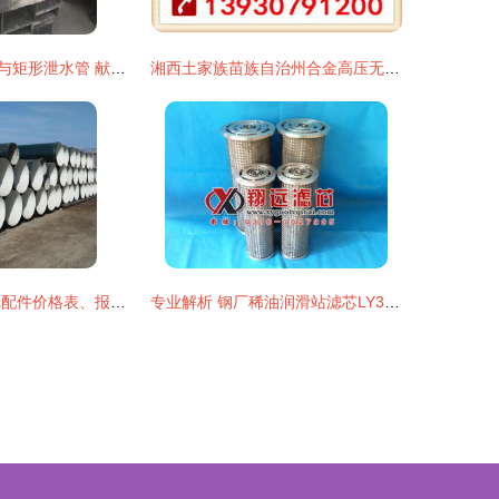
桥梁铸铁泄水管与矩形泄水管 献县海扬建筑配件厂的专业制造解析
湘西土家族苗族自治州合金高压无缝钢管（防腐管道）施工关键事项详解
2018年幕墙壁纸配件价格表、报价及批发供应解析 聚焦水暖管道零件与其他建筑用金属制品制造
专业解析 钢厂稀油润滑站滤芯LY38/25汽轮机滤芯及其制造商固安县翔远工程机械配件厂