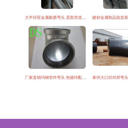
大半径双金属耐磨弯头 昊凯管道引领行业创新，护航兴安盟建筑管道新未来
厂家直销玛钢管件弯头 热镀锌配件与内外丝弯头批发全解析