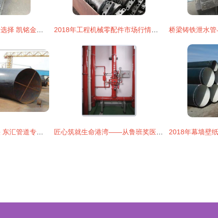
建材金属制品批发新选择 凯铭金属打造优质车库排水与植草井盖解决方案
2018年工程机械零配件市场行情与农机网及水暖管道零件行业动态分析
泰州大口径对焊弯头 东汇管道专业制造，提供优质合金产品与一站式服务
匠心筑就生命港湾——从鲁班奖医院项目探秘水暖管道与金属制品的精工之道